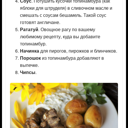
Соус
. Потушить кусочки топинамбура (как
яблоки для штруделя) в сливочном масле и
смешать с соусам бешамель. Такой соус
готовят англичане.
Рататуй
. Овощное рагу по вашему
любимому рецепту, куда вы добавите
топинамбур.
Начинка
для пирогов, пирожков и блинчиков.
Порошок
из топинамбура добавляют в
выпечке.
Чипсы
.