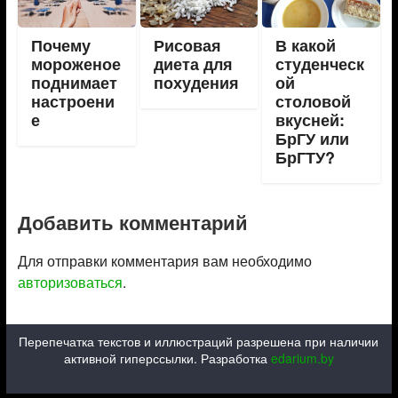
Почему
Рисовая
В какой
мороженое
диета для
студенческ
поднимает
похудения
ой
настроени
столовой
е
вкусней:
БрГУ или
БрГТУ?
Добавить комментарий
Для отправки комментария вам необходимо
авторизоваться
.
Перепечатка текстов и иллюстраций разрешена при наличии
активной гиперссылки. Разработка
edarium.by