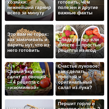
хозяйки:
готовить, чем
нежнейший гарнир
полезен и другие
всего за минуту
важные факты
Это вам не горох:
как замачивать и
Сладку ягоду ели
варить нут, что из
вместе — простые
него готовить
рецепты из ягод
Счастье луковое:
Самый вкусный
как сделать
салат из овощей
простой и
— 4 рецепта с
оригинальный
«изюминкой»
салат из лука?
Першит горло и
Чем закусывает
хочется кашлять?