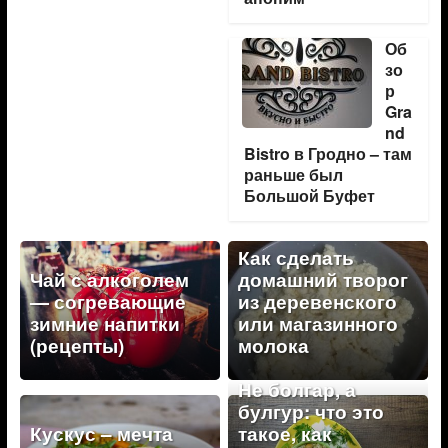
Об
зо
р
Gra
nd
Bistro в Гродно – там
раньше был
Большой Буфет
Как сделать
Чай с алкоголем
домашний творог
— согревающие
из деревенского
зимние напитки
или магазинного
(рецепты)
молока
Не болгар, а
булгур: что это
Кускус – мечта
такое, как