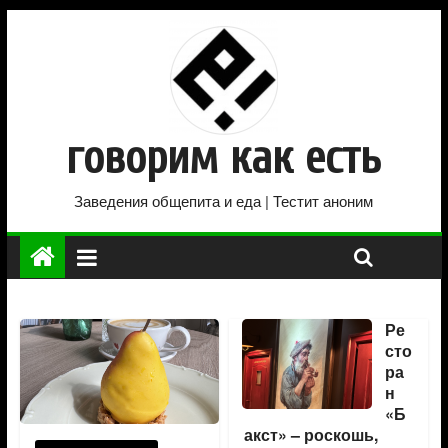
говорим как есть
Заведения общепита и еда | Тестит аноним
Ре
сто
ра
н
«Б
акст» – роскошь,