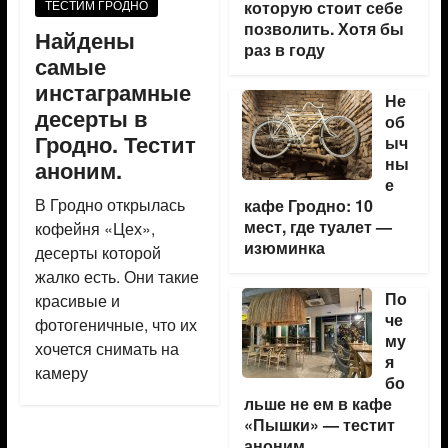
ТЕСТИМ ГРОДНО
которую стоит себе
позволить. Хотя бы
Найдены
раз в году
самые
инстаграмные
Не
десерты в
об
Гродно. Тестит
ыч
ны
аноним.
е
В Гродно открылась
кафе Гродно: 10
мест, где туалет —
кофейня «Цех»,
изюминка
десерты которой
жалко есть. Они такие
По
красивые и
че
фотогеничные, что их
му
хочется снимать на
я
камеру
бо
льше не ем в кафе
«Пышки» — тестит
аноним