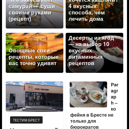
самурай — суши
4 вкусных
своими руками
способа, чем
(рецепт)
лечить дома
Десерты из ягод
— на выбор 10
Овощные соки —
вкусных
рецепты, которые
витаминных
вас точно удивят
рецептов
Par
agr
ap
h –
ко
фейня в Бресте не
ТЕСТИМ БРЕСТ
только для
бюрократов