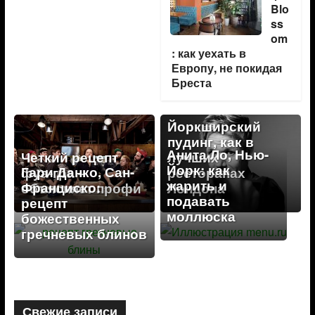
Blo
ss
om
: как уехать в
Европу, не покидая
Бреста
Йоркширский
пудинг, как в
Анита Ло, Нью-
Четкий рецепт
лучших
Йорк: как
Гари Данко, Сан-
фуа-гра –
ресторанах
жарить и
Франциско:
объясняет профи
Лондона
подавать
рецепт
моллюска
божественных
гречневых блинов
Свежие записи