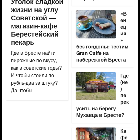
Уголок сладкой
жизни на углу
«В
Советской —
ен
магазин-кафе
ец
Берестейский
ия
»
пекарь
без гондолы: тестим
Где в Бресте найти
Gran Caffe на
набережной Бреста
пирожные по вкусу,
как в советские годы?
И чтобы стоили по
Где
(не
рубль-два за штуку?
)
Да чтобы
пе
рек
усить на берегу
Мухавца в Бресте?
Ка
фе