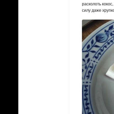
расколоть кокос
силу даже хрупк