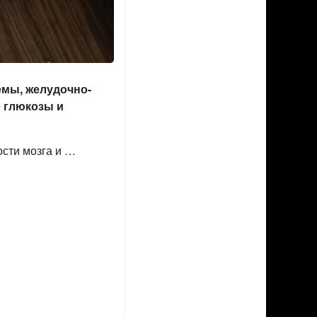
емы, желудочно-
е глюкозы и
ости мозга и …