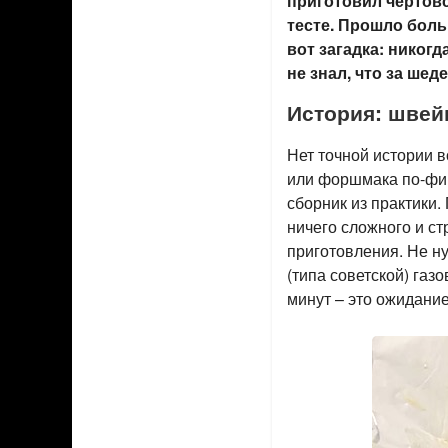
приготовил чертов
тесте. Прошло боль
вот загадка: никог
не знал, что за ше
История: швей
Нет точной истории в
или форшмака по-фин
сборник из практики.
ничего сложного и ст
приготовления. Не н
(типа советской) газ
минут – это ожидание