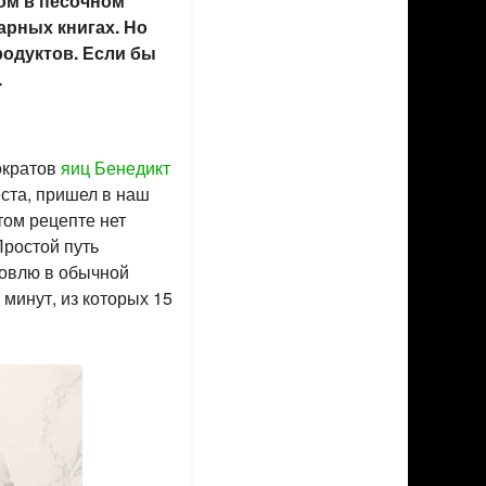
ом в песочном
арных книгах. Но
родуктов. Если бы
.
тократов
яиц Бенедикт
ста, пришел в наш
том рецепте нет
Простой путь
товлю в обычной
 минут, из которых 15