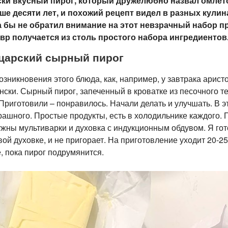
ски вкусный пирог, который дружелюбно назвал омлет
ше десяти лет, и похожий рецепт видел в разных кулин
да бы не обратил внимание на этот невзрачный набор п
девр получается из столь простого набора ингредиентов
царский сырный пирог
озникновения этого блюда, как, например, у завтрака арис
ски. Сырный пирог, запеченный в кроватке из песочного те
 Приготовили – понравилось. Начали делать и улучшать. В э
рашного. Простые продукты, есть в холодильнике каждого. 
ужны мультиварки и духовка с индукционным обдувом. Я го
овой духовке, и не пригорает. На приготовление уходит 20-25
, пока пирог подрумянится.