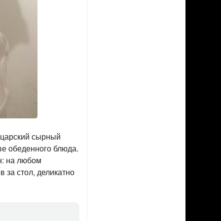
ейцарский сырный
тве обеденного блюда.
н: на любом
в за стол, деликатно