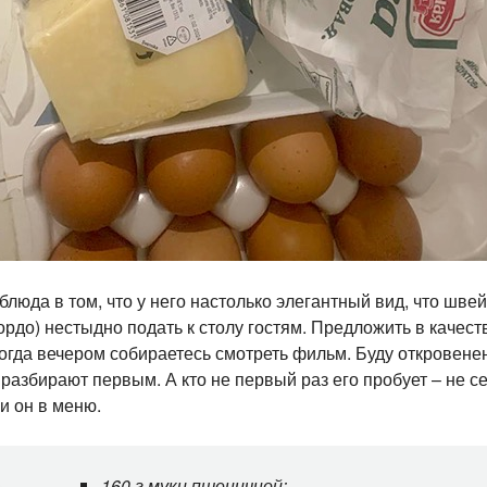
люда в том, что у него настолько элегантный вид, что шв
 гордо) нестыдно подать к столу гостям. Предложить в качес
когда вечером собираетесь смотреть фильм. Буду откровене
 разбирают первым. А кто не первый раз его пробует – не се
ли он в меню.
160 г муки пшеничной;