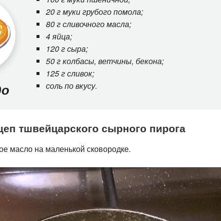
20 г муки грубого помола;
80 г сливочного масла;
4 яйца;
120 г сыра;
50 г колбасы, ветчины, бекона;
125 г сливок;
соль по вкусу.
до
еп тшвейцарского сырного пирога
ое масло на маленькой сковородке.