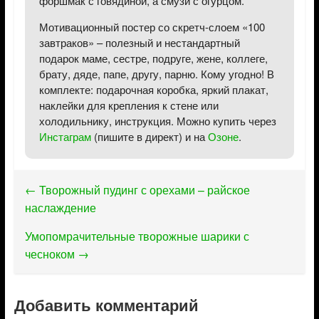
форшмак с говядиной, а смузи с огурцом.
Мотивационный постер со скретч-слоем «100
завтраков» – полезный и нестандартный
подарок маме, сестре, подруге, жене, коллеге,
брату, дяде, папе, другу, парню. Кому угодно! В
комплекте: подарочная коробка, яркий плакат,
наклейки для крепления к стене или
холодильнику, инструкция. Можно купить через
Инстаграм
(пишите в директ) и на
Озоне
.
←
Творожный пудинг с орехами – райское
наслаждение
Умопомрачительные творожные шарики с
чесноком
→
Добавить комментарий