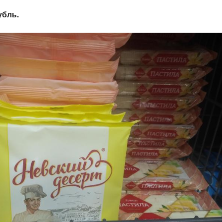
убль.