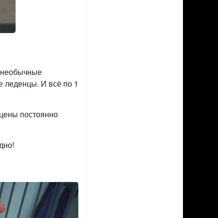
а необычные
е леденцы. И всё по 1
и цены постоянно
дно!