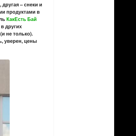
 другая – снеки и
ыми продуктами в
ель
КакЕсть Бай
 в других
и не только).
ь, уверен, цены